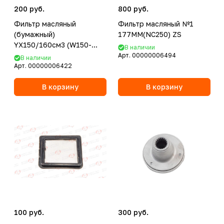
200 руб.
800 руб.
Фильтр масляный
Фильтр масляный №1
(бумажный)
177MM(NC250) ZS
YX150/160см3 (W150-
В наличии
2/W150-5/W160-2)
Арт.
00000006494
В наличии
Арт.
00000006422
В корзину
В корзину
100 руб.
300 руб.