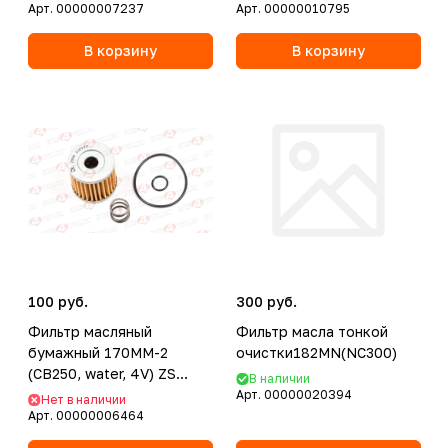
Арт.
00000007237
Арт.
00000010795
В корзину
В корзину
100 руб.
300 руб.
Фильтр масляный
Фильтр масла тонкой
бумажный 170MM-2
очистки182MN(NC300)
(CB250, water, 4V) ZS
В наличии
(Dв=13, Dн=43, L=40)
Арт.
00000020394
Нет в наличии
Арт.
00000006464